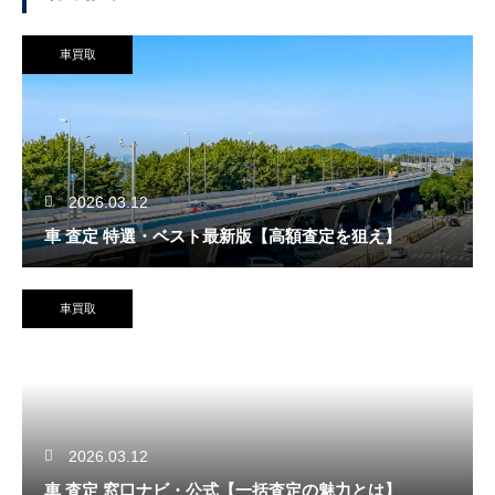
車買取
2026.03.12
車 査定 特選・ベスト最新版【高額査定を狙え】
車買取
2026.03.12
車 査定 窓口ナビ・公式【一括査定の魅力とは】