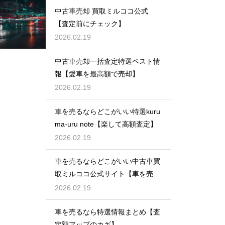
中古車売却 買取ミルココ公式
【査定前にチェック】
2026.02.19
中古車売却一括査定特選ベスト情
報【愛車を最高額で売却】
2026.02.19
車を売るならどこがいい特選kuru
ma-uru note【楽して高額査定】
2026.02.19
車を売るならどこがいい中古車買
取ミルココ公式サイト【車を売る
ならこれ】
2026.02.19
車を売るなら特選情報まとめ【査
定額アップのカギ】