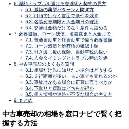
6.
減額トラブルを避ける交渉術と契約の見方
6.1.
減額の典型パターンと防ぎ方
6.2.
口頭ではなく書面で条件を残す
6.3.
名義変更期限と入金期日の確認
6.4.
交渉は金額だけでなく条件も詰める
7.
必要書類、ローン残債、名義変更と入金まで
7.1.
普通自動車と軽自動車で違う必要書類
7.2.
ローン残債と所有権の確認手順
7.3.
引き渡し後の保険、自動車税の扱い
7.4.
入金タイミングとトラブル時の対処
8.
中古車売却のよくある質問
8.1.
相場だけ先に知りたい場合はどうする
8.2.
走行距離が多い、古い車でも売れるのか
8.3.
事故歴がある場合に正直に言うべきか
8.4.
下取りと買取はどちらが得か
8.5.
個人情報や連絡が不安な場合の考え方
9.
まとめ
中古車売却の相場を窓口ナビで賢く把
握する方法