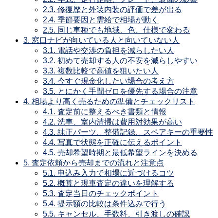
2.3.
修復歴と外装内装の評価で差が出る
2.4.
季節要因と需給で相場が動く
2.5.
同じ車種でも地域、色、仕様で変わる
3.
窓口ナビが向いている人と向いていない人
3.1.
電話や交渉の負担を減らしたい人
3.2.
初めて売却する人の不安を減らしやすい
3.3.
複数比較で高値を狙いたい人
3.4.
今すぐ現金化したい場合の考え方
3.5.
とにかく手間ゼロを優先する場合の注意
4.
相場より高く売るための準備とチェックリスト
4.1.
査定前に整えるべき書類と情報
4.2.
洗車、室内清掃は費用対効果が高い
4.3.
純正パーツ、整備記録、スペアキーの重要性
4.4.
写真で状態を正確に伝えるポイント
4.5.
売却希望時期と最低希望ラインを決める
5.
査定依頼から売却までの流れと注意点
5.1.
申込み入力で相場に近づけるコツ
5.2.
概算と現車査定の違いを理解する
5.3.
査定当日のチェックポイント
5.4.
提示額の比較は条件込みで行う
5.5.
キャンセル、手数料、引き渡しの確認