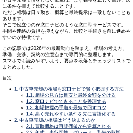
に条件を揃えて比較することです。
ただし相場は日々動き、概算と最終提示は一致しないことも
あります。
そこで役立つのが窓口ナビのような窓口型サービスです。
手間や連絡の負担を抑えながら、比較と手続きを前に進めや
すいのが特徴です。
この記事では2026年の最新動向を踏まえ、相場の考え方、
準備、交渉、契約の注意点まで専門的に整理します。
スマホでも読みやすいよう、要点を段落とチェックリストで
まとめました。
目次
1.
中古車売却の相場を窓口ナビで賢く把握する方法
1.1.
相場の見方は目安と最終金額を分ける
1.2.
窓口ナビでできることを整理する
1.3.
相場把握の手順を最短で回すコツ
1.4.
高く売れやすい条件を先に言語化する
2.
中古車売却の相場はどう決まるのか
2.1.
買取価格は再販価値から逆算される
2.2.
年式、走行距離、グレード、装備の影響