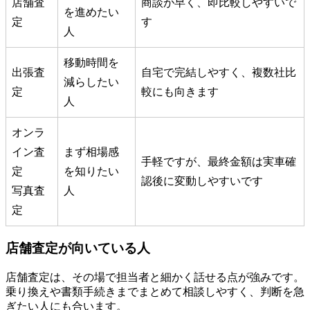
店舗査
商談が早く、即比較しやすいで
を進めたい
定
す
人
移動時間を
出張査
自宅で完結しやすく、複数社比
減らしたい
定
較にも向きます
人
オンラ
イン査
まず相場感
手軽ですが、最終金額は実車確
定
を知りたい
認後に変動しやすいです
写真査
人
定
店舗査定が向いている人
店舗査定は、その場で担当者と細かく話せる点が強みです。
乗り換えや書類手続きまでまとめて相談しやすく、判断を急
ぎたい人にも合います。