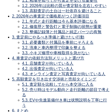
1.1.
相場を知ってから査定を受ける重要性
1.2.
2026年は比較の質が査定額を左右しやすい
1.3.
高額査定の土台は一社依存を避けること
2.
2026年の車査定で価格差がつく評価項目
2.1.
年式と走行距離は今も基本評価になる
2.2.
修復歴と警告灯と電子制御の状態が重要
2.3.
整備記録簿と付属品と純正パーツの有無
3.
査定前にやるべき準備と避けたい行動
3.1.
必要書類と付属品を事前にそろえる
3.2.
洗車と車内整理で印象を整える
3.3.
小キズ修理や車検取得を急がない
4.
車査定の依頼方法別メリットと選び方
4.1.
店舗査定が向いている人
4.2.
出張査定が向いている人
4.3.
オンライン査定と写真査定が向いている人
5.
高額査定を引き出す交渉術と売却タイミング
5.1.
査定額を比較してから本交渉に入る
5.2.
売り時はモデル動向と走行距離の節目で考え
る
5.3.
EVや先進装備付き車は状態説明を丁寧に行
う
6.
まとめ